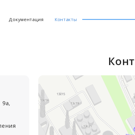
Документация
Контакты
Конт
 9а,
ления